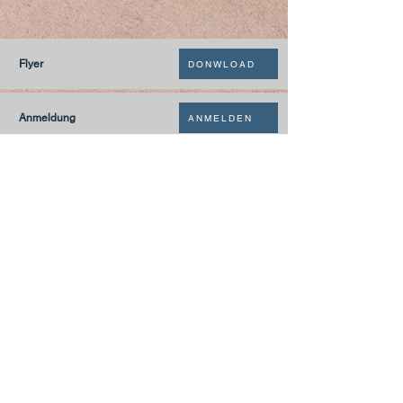
Flyer
DONWLOAD
Anmeldung
ANMELDEN
Kontakt Jana Waldis
MAIL
ADRESSE
+41 (0)61 836 95 55
Notfallnummer
+41 (0)79 290 86 27
Hermann Keller-Str. 10
4310 Rheinfelden
sekretariat@pfarrei-rheinfelden.ch