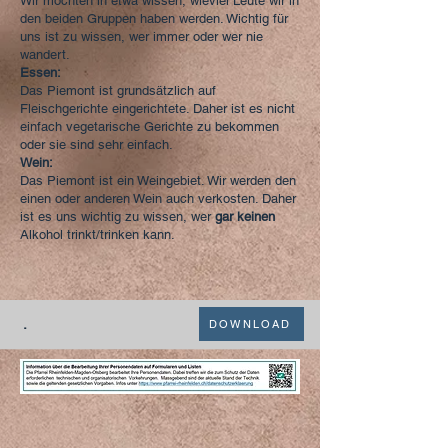
Wir möchten in etwa wissen, wieviel Leute wir in
den beiden Gruppen haben werden. Wichtig für
uns ist zu wissen, wer immer oder wer nie
wandert.
Essen:
Das Piemont ist grundsätzlich auf
Fleischgerichte eingerichtete. Daher ist es nicht
einfach vegetarische Gerichte zu bekommen
oder sie sind sehr einfach.
Wein:
Das Piemont ist ein Weingebiet. Wir werden den
einen oder anderen Wein auch verkosten. Daher
ist es uns wichtig zu wissen, wer
gar keinen
Alkohol trinkt/trinken kann.
.
DOWNLOAD