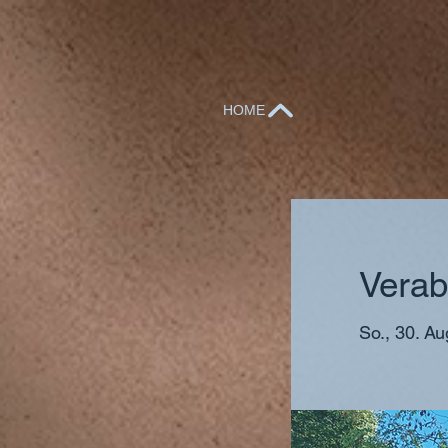
HOME
Verab
So., 30. Au