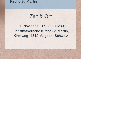
Kirche St. Martin
Zeit & Ort
01. Nov. 2026, 15:30 – 16:30
Christkatholische Kirche St. Martin,
Kirchweg, 4312 Magden, Schweiz
ADRESSE
+41 (0)61 836 95 55
Notfallnummer
+41 (0)79 290 86 27
Hermann Keller-Str. 10
4310 Rheinfelden
sekretariat@pfarrei-rheinfelden.ch
Impressum
Datenschutz
© 2023 Pfarrei Rheinfelden-Magden-Olsberg erstellt
mit
Wix.com