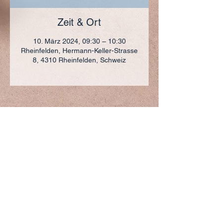
Zeit & Ort
10. März 2024, 09:30 – 10:30
Rheinfelden, Hermann-Keller-Strasse
8, 4310 Rheinfelden, Schweiz
ADRESSE
+41 (0)61 836 95 55
Notfallnummer
+41 (0)79 290 86 27
Hermann Keller-Str. 10
4310 Rheinfelden
sekretariat@pfarrei-rheinfelden.ch
Impressum
Datenschutz
© 2023 Pfarrei Rheinfelden-Magden-Olsberg erstellt
mit
Wix.com