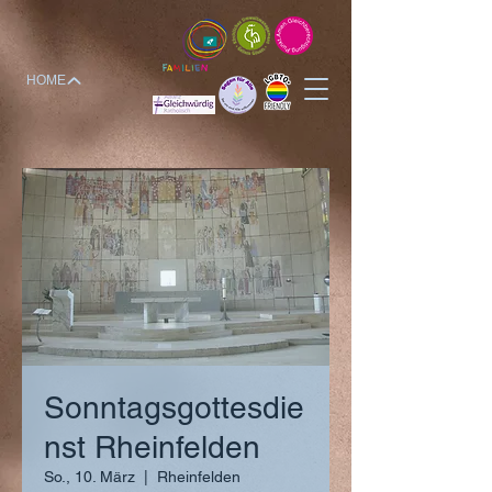
HOME
Sonntagsgottesdie
nst Rheinfelden
So., 10. März
  |  
Rheinfelden