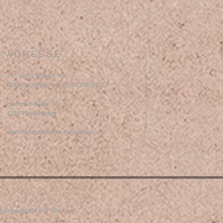
ADRESSE
+41 (0)61 836 95 55
Notfallnummer +41 (0)79 290 86 27
Hermann Keller-Str. 10
4310 Rheinfelden
sekretariat@pfarrei-rheinfelden.ch
erg erstellt mit
Wix.com