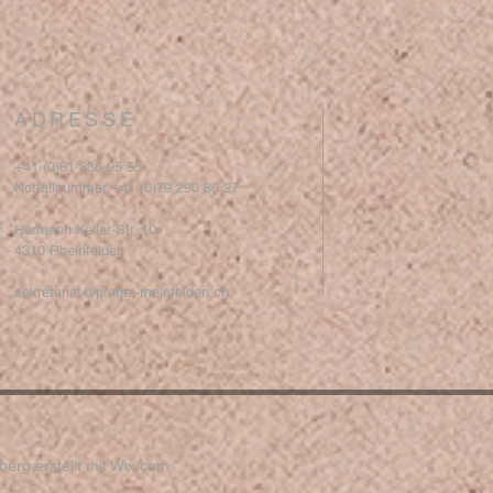
ADRESSE
+41 (0)61 836 95 55
Notfallnummer +41 (0)79 290 86 27
Hermann Keller-Str. 10
4310 Rheinfelden
sekretariat@pfarrei-rheinfelden.ch
erg erstellt mit
Wix.com