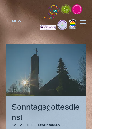
HOME
Sonntagsgottesdie
nst
So., 21. Juli
  |  
Rheinfelden