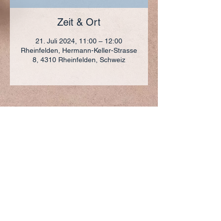
Zeit & Ort
21. Juli 2024, 11:00 – 12:00
Rheinfelden, Hermann-Keller-Strasse
8, 4310 Rheinfelden, Schweiz
ADRESSE
+41 (0)61 836 95 55
Notfallnummer
+41 (0)79 290 86 27
Hermann Keller-Str. 10
4310 Rheinfelden
sekretariat@pfarrei-rheinfelden.ch
Impressum
Datenschutz
© 2023 Pfarrei Rheinfelden-Magden-Olsberg erstellt
mit
Wix.com