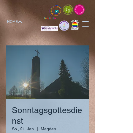
HOME
Sonntagsgottesdie
nst
So., 21. Jan.
  |  
Magden