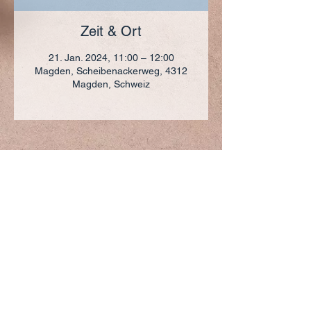
Zeit & Ort
21. Jan. 2024, 11:00 – 12:00
Magden, Scheibenackerweg, 4312
Magden, Schweiz
ADRESSE
+41 (0)61 836 95 55
Notfallnummer
+41 (0)79 290 86 27
Hermann Keller-Str. 10
4310 Rheinfelden
sekretariat@pfarrei-rheinfelden.ch
Impressum
Datenschutz
© 2023 Pfarrei Rheinfelden-Magden-Olsberg erstellt
mit
Wix.com