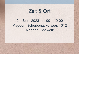
Zeit & Ort
24. Sept. 2023, 11:00 – 12:00
Magden, Scheibenackerweg, 4312
Magden, Schweiz
ADRESSE
+41 (0)61 836 95 55
Notfallnummer
+41 (0)79 290 86 27
Hermann Keller-Str. 10
4310 Rheinfelden
sekretariat@pfarrei-rheinfelden.ch
Impressum
Datenschutz
© 2023 Pfarrei Rheinfelden-Magden-Olsberg erstellt
mit
Wix.com