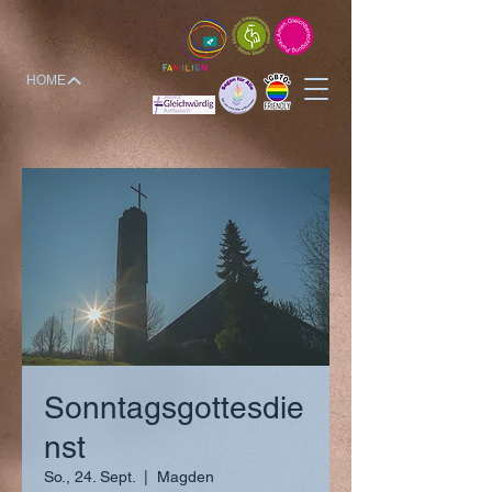
HOME
Sonntagsgottesdie
nst
So., 24. Sept.
  |  
Magden