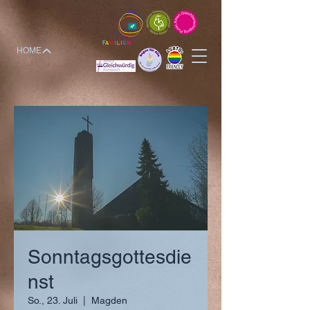
HOME
Sonntagsgottesdie
nst
So., 23. Juli
  |  
Magden