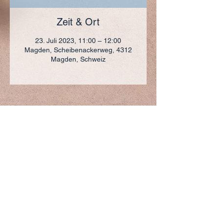
Zeit & Ort
23. Juli 2023, 11:00 – 12:00
Magden, Scheibenackerweg, 4312
Magden, Schweiz
ADRESSE
+41 (0)61 836 95 55
Notfallnummer
+41 (0)79 290 86 27
Hermann Keller-Str. 10
4310 Rheinfelden
sekretariat@pfarrei-rheinfelden.ch
Impressum
Datenschutz
© 2023 Pfarrei Rheinfelden-Magden-Olsberg erstellt
mit
Wix.com