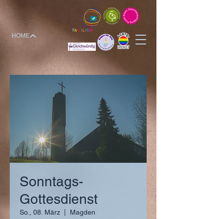
HOME
Sonntags-
Gottesdienst
So., 08. März
  |  
Magden