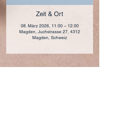
Zeit & Ort
08. März 2026, 11:00 – 12:00
Magden, Juchstrasse 27, 4312
Magden, Schweiz
ADRESSE
+41 (0)61 836 95 55
Notfallnummer
+41 (0)79 290 86 27
Hermann Keller-Str. 10
4310 Rheinfelden
sekretariat@pfarrei-rheinfelden.ch
Impressum
Datenschutz
© 2023 Pfarrei Rheinfelden-Magden-Olsberg erstellt
mit
Wix.com