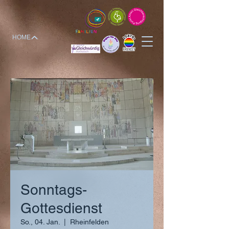
HOME
Sonntags-
Gottesdienst
So., 04. Jan.
  |  
Rheinfelden