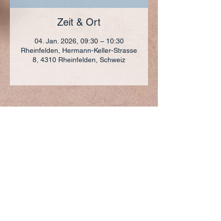
Zeit & Ort
04. Jan. 2026, 09:30 – 10:30
Rheinfelden, Hermann-Keller-Strasse
8, 4310 Rheinfelden, Schweiz
ADRESSE
+41 (0)61 836 95 55
Notfallnummer
+41 (0)79 290 86 27
Hermann Keller-Str. 10
4310 Rheinfelden
sekretariat@pfarrei-rheinfelden.ch
Impressum
Datenschutz
© 2023 Pfarrei Rheinfelden-Magden-Olsberg erstellt
mit
Wix.com