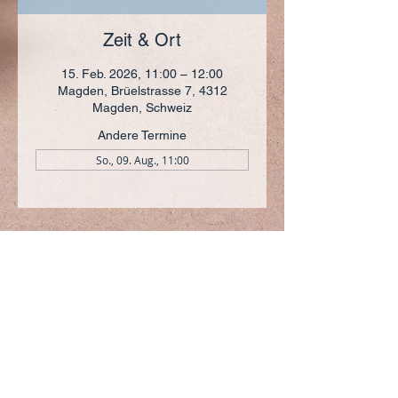
Zeit & Ort
15. Feb. 2026, 11:00 – 12:00
Magden, Brüelstrasse 7, 4312
Magden, Schweiz
Andere Termine
So., 09. Aug., 11:00
ADRESSE
+41 (0)61 836 95 55
Notfallnummer
+41 (0)79 290 86 27
Hermann Keller-Str. 10
4310 Rheinfelden
sekretariat@pfarrei-rheinfelden.ch
Impressum
Datenschutz