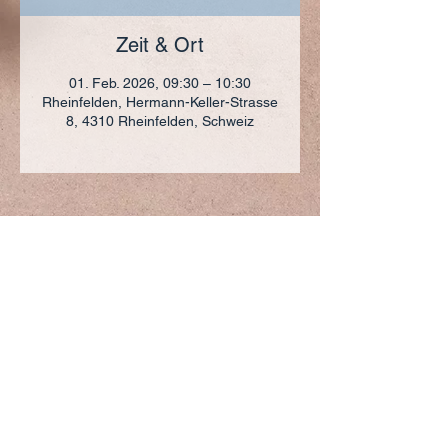
Zeit & Ort
01. Feb. 2026, 09:30 – 10:30
Rheinfelden, Hermann-Keller-Strasse
8, 4310 Rheinfelden, Schweiz
ADRESSE
+41 (0)61 836 95 55
Notfallnummer
+41 (0)79 290 86 27
Hermann Keller-Str. 10
4310 Rheinfelden
sekretariat@pfarrei-rheinfelden.ch
Impressum
Datenschutz
© 2023 Pfarrei Rheinfelden-Magden-Olsberg erstellt
mit
Wix.com