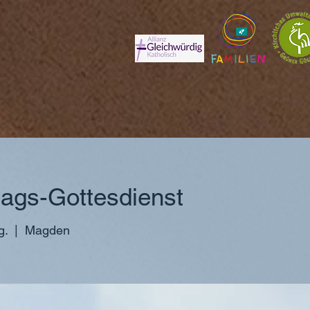
ags-Gottesdienst
g.
  |  
Magden