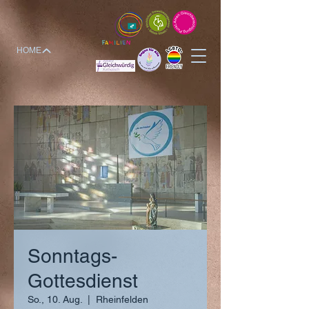
HOME
Sonntags-
Gottesdienst
So., 10. Aug.
  |  
Rheinfelden