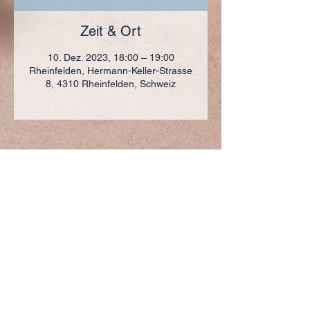
Zeit & Ort
10. Dez. 2023, 18:00 – 19:00
Rheinfelden, Hermann-Keller-Strasse
8, 4310 Rheinfelden, Schweiz
ADRESSE
+41 (0)61 836 95 55
Notfallnummer
+41 (0)79 290 86 27
Hermann Keller-Str. 10
4310 Rheinfelden
sekretariat@pfarrei-rheinfelden.ch
Impressum
Datenschutz
© 2023 Pfarrei Rheinfelden-Magden-Olsberg erstellt
mit
Wix.com