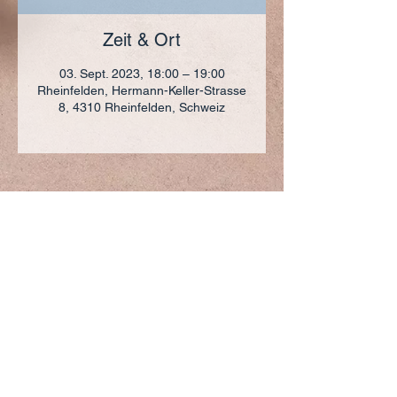
Zeit & Ort
03. Sept. 2023, 18:00 – 19:00
Rheinfelden, Hermann-Keller-Strasse
8, 4310 Rheinfelden, Schweiz
ADRESSE
+41 (0)61 836 95 55
Notfallnummer
+41 (0)79 290 86 27
Hermann Keller-Str. 10
4310 Rheinfelden
sekretariat@pfarrei-rheinfelden.ch
Impressum
Datenschutz
© 2023 Pfarrei Rheinfelden-Magden-Olsberg erstellt
mit
Wix.com