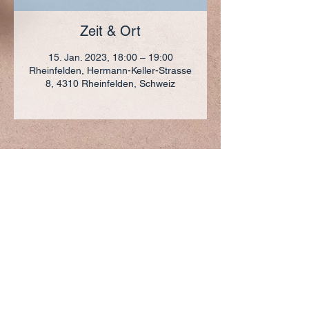
Zeit & Ort
15. Jan. 2023, 18:00 – 19:00
Rheinfelden, Hermann-Keller-Strasse
8, 4310 Rheinfelden, Schweiz
ADRESSE
+41 (0)61 836 95 55
Notfallnummer
+41 (0)79 290 86 27
Hermann Keller-Str. 10
4310 Rheinfelden
sekretariat@pfarrei-rheinfelden.ch
Impressum
Datenschutz
© 2023 Pfarrei Rheinfelden-Magden-Olsberg erstellt
mit
Wix.com