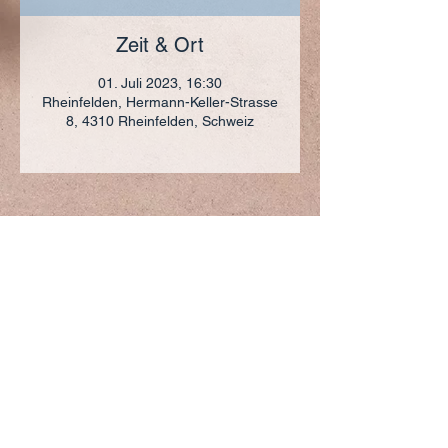
Zeit & Ort
01. Juli 2023, 16:30
Rheinfelden, Hermann-Keller-Strasse
8, 4310 Rheinfelden, Schweiz
ADRESSE
+41 (0)61 836 95 55
Notfallnummer
+41 (0)79 290 86 27
Hermann Keller-Str. 10
4310 Rheinfelden
sekretariat@pfarrei-rheinfelden.ch
Impressum
Datenschutz
© 2023 Pfarrei Rheinfelden-Magden-Olsberg erstellt
mit
Wix.com