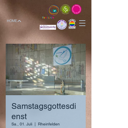
HOME
Samstagsgottesdi
enst
Sa., 01. Juli
  |  
Rheinfelden