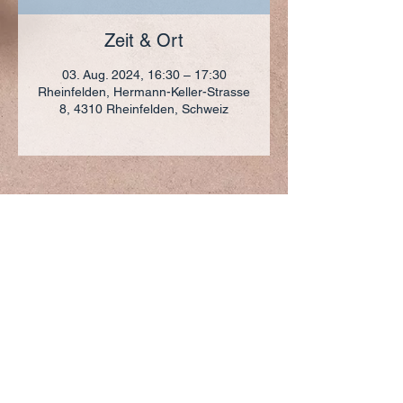
Zeit & Ort
03. Aug. 2024, 16:30 – 17:30
Rheinfelden, Hermann-Keller-Strasse
8, 4310 Rheinfelden, Schweiz
ADRESSE
+41 (0)61 836 95 55
Notfallnummer
+41 (0)79 290 86 27
Hermann Keller-Str. 10
4310 Rheinfelden
sekretariat@pfarrei-rheinfelden.ch
Impressum
Datenschutz
© 2023 Pfarrei Rheinfelden-Magden-Olsberg erstellt
mit
Wix.com