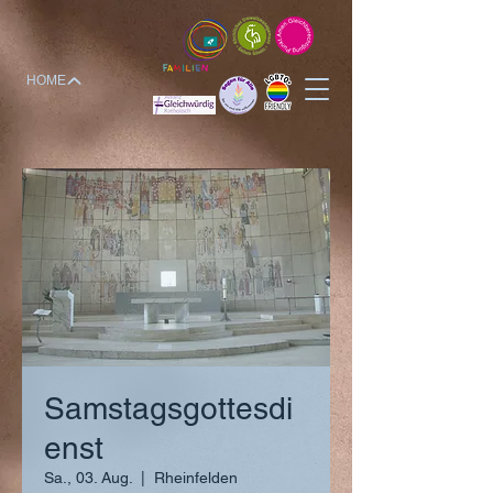
HOME
Samstagsgottesdi
enst
Sa., 03. Aug.
  |  
Rheinfelden