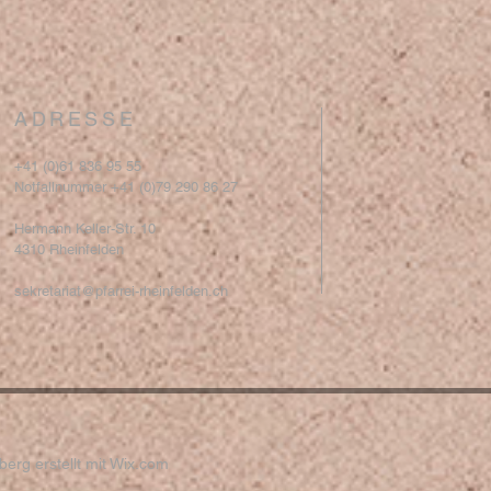
ADRESSE
+41 (0)61 836 95 55
Notfallnummer +41 (0)79 290 86 27
Hermann Keller-Str. 10
4310 Rheinfelden
sekretariat@pfarrei-rheinfelden.ch
erg erstellt mit
Wix.com