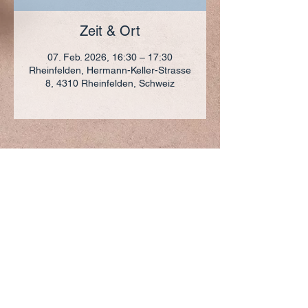
Zeit & Ort
07. Feb. 2026, 16:30 – 17:30
Rheinfelden, Hermann-Keller-Strasse
8, 4310 Rheinfelden, Schweiz
ADRESSE
+41 (0)61 836 95 55
Notfallnummer
+41 (0)79 290 86 27
Hermann Keller-Str. 10
4310 Rheinfelden
sekretariat@pfarrei-rheinfelden.ch
Impressum
Datenschutz
© 2023 Pfarrei Rheinfelden-Magden-Olsberg erstellt
mit
Wix.com