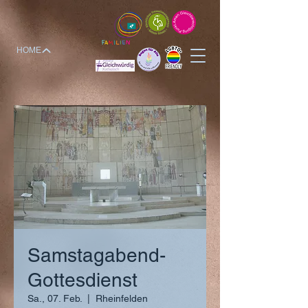
HOME
Samstagabend-
Gottesdienst
Sa., 07. Feb.
  |  
Rheinfelden