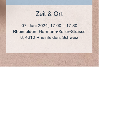
Zeit & Ort
07. Juni 2024, 17:00 – 17:30
Rheinfelden, Hermann-Keller-Strasse
8, 4310 Rheinfelden, Schweiz
ADRESSE
+41 (0)61 836 95 55
Notfallnummer
+41 (0)79 290 86 27
Hermann Keller-Str. 10
4310 Rheinfelden
sekretariat@pfarrei-rheinfelden.ch
Impressum
Datenschutz
© 2023 Pfarrei Rheinfelden-Magden-Olsberg erstellt
mit
Wix.com