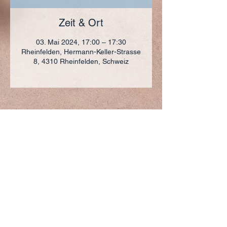
Zeit & Ort
03. Mai 2024, 17:00 – 17:30
Rheinfelden, Hermann-Keller-Strasse
8, 4310 Rheinfelden, Schweiz
ADRESSE
+41 (0)61 836 95 55
Notfallnummer
+41 (0)79 290 86 27
Hermann Keller-Str. 10
4310 Rheinfelden
sekretariat@pfarrei-rheinfelden.ch
Impressum
Datenschutz
© 2023 Pfarrei Rheinfelden-Magden-Olsberg erstellt
mit
Wix.com