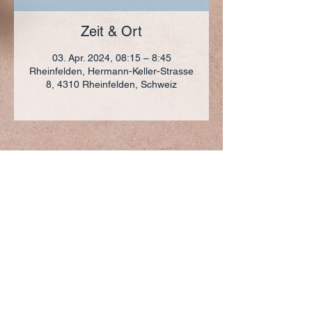
Zeit & Ort
03. Apr. 2024, 08:15 – 8:45
Rheinfelden, Hermann-Keller-Strasse
8, 4310 Rheinfelden, Schweiz
ADRESSE
+41 (0)61 836 95 55
Notfallnummer
+41 (0)79 290 86 27
Hermann Keller-Str. 10
4310 Rheinfelden
sekretariat@pfarrei-rheinfelden.ch
Impressum
Datenschutz
© 2023 Pfarrei Rheinfelden-Magden-Olsberg erstellt
mit
Wix.com