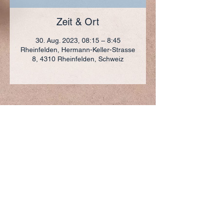
Zeit & Ort
30. Aug. 2023, 08:15 – 8:45
Rheinfelden, Hermann-Keller-Strasse
8, 4310 Rheinfelden, Schweiz
ADRESSE
+41 (0)61 836 95 55
Notfallnummer
+41 (0)79 290 86 27
Hermann Keller-Str. 10
4310 Rheinfelden
sekretariat@pfarrei-rheinfelden.ch
Impressum
Datenschutz
© 2023 Pfarrei Rheinfelden-Magden-Olsberg erstellt
mit
Wix.com