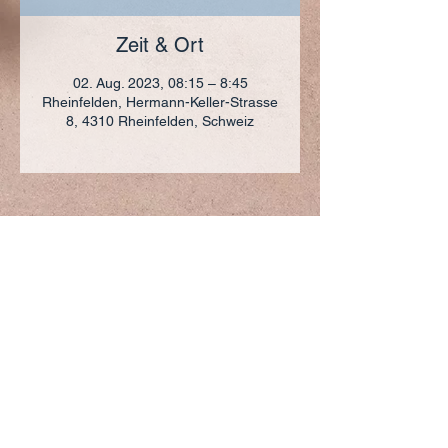
Zeit & Ort
02. Aug. 2023, 08:15 – 8:45
Rheinfelden, Hermann-Keller-Strasse
8, 4310 Rheinfelden, Schweiz
ADRESSE
+41 (0)61 836 95 55
Notfallnummer
+41 (0)79 290 86 27
Hermann Keller-Str. 10
4310 Rheinfelden
sekretariat@pfarrei-rheinfelden.ch
Impressum
Datenschutz
© 2023 Pfarrei Rheinfelden-Magden-Olsberg erstellt
mit
Wix.com