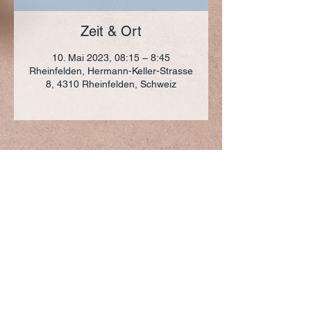
Zeit & Ort
10. Mai 2023, 08:15 – 8:45
Rheinfelden, Hermann-Keller-Strasse
8, 4310 Rheinfelden, Schweiz
ADRESSE
+41 (0)61 836 95 55
Notfallnummer
+41 (0)79 290 86 27
Hermann Keller-Str. 10
4310 Rheinfelden
sekretariat@pfarrei-rheinfelden.ch
Impressum
Datenschutz
© 2023 Pfarrei Rheinfelden-Magden-Olsberg erstellt
mit
Wix.com