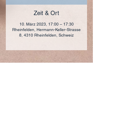
Zeit & Ort
10. März 2023, 17:00 – 17:30
Rheinfelden, Hermann-Keller-Strasse
8, 4310 Rheinfelden, Schweiz
ADRESSE
+41 (0)61 836 95 55
Notfallnummer
+41 (0)79 290 86 27
Hermann Keller-Str. 10
4310 Rheinfelden
sekretariat@pfarrei-rheinfelden.ch
Impressum
Datenschutz
© 2023 Pfarrei Rheinfelden-Magden-Olsberg erstellt
mit
Wix.com