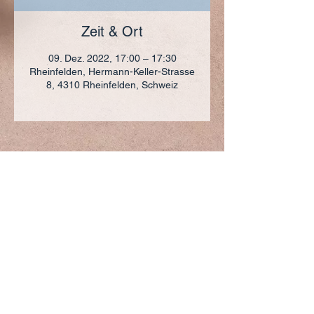
Zeit & Ort
09. Dez. 2022, 17:00 – 17:30
Rheinfelden, Hermann-Keller-Strasse
8, 4310 Rheinfelden, Schweiz
ADRESSE
+41 (0)61 836 95 55
Notfallnummer
+41 (0)79 290 86 27
Hermann Keller-Str. 10
4310 Rheinfelden
sekretariat@pfarrei-rheinfelden.ch
Impressum
Datenschutz
© 2023 Pfarrei Rheinfelden-Magden-Olsberg erstellt
mit
Wix.com