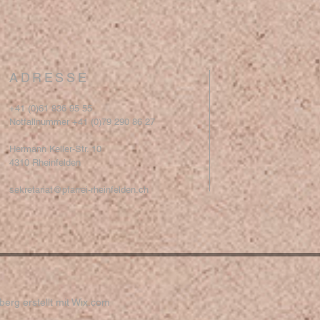
ADRESSE
+41 (0)61 836 95 55
Notfallnummer +41 (0)79 290 86 27
Hermann Keller-Str. 10
4310 Rheinfelden
sekretariat@pfarrei-rheinfelden.ch
erg erstellt mit
Wix.com