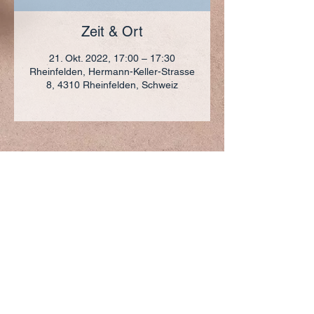
Zeit & Ort
21. Okt. 2022, 17:00 – 17:30
Rheinfelden, Hermann-Keller-Strasse
8, 4310 Rheinfelden, Schweiz
ADRESSE
+41 (0)61 836 95 55
Notfallnummer
+41 (0)79 290 86 27
Hermann Keller-Str. 10
4310 Rheinfelden
sekretariat@pfarrei-rheinfelden.ch
Impressum
Datenschutz
© 2023 Pfarrei Rheinfelden-Magden-Olsberg erstellt
mit
Wix.com