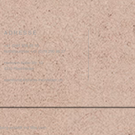
ADRESSE
+41 (0)61 836 95 55
Notfallnummer +41 (0)79 290 86 27
Hermann Keller-Str. 10
4310 Rheinfelden
sekretariat@pfarrei-rheinfelden.ch
erg erstellt mit
Wix.com