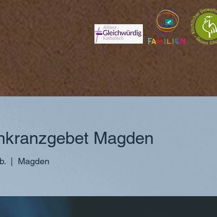
nkranzgebet Magden
b.
  |  
Magden