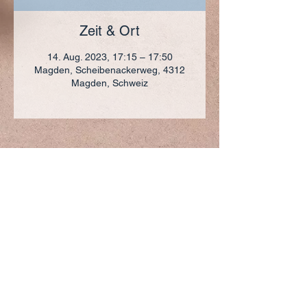
Zeit & Ort
14. Aug. 2023, 17:15 – 17:50
Magden, Scheibenackerweg, 4312
Magden, Schweiz
ADRESSE
+41 (0)61 836 95 55
Notfallnummer
+41 (0)79 290 86 27
Hermann Keller-Str. 10
4310 Rheinfelden
sekretariat@pfarrei-rheinfelden.ch
Impressum
Datenschutz
© 2023 Pfarrei Rheinfelden-Magden-Olsberg erstellt
mit
Wix.com