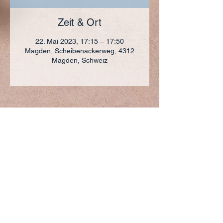
Zeit & Ort
22. Mai 2023, 17:15 – 17:50
Magden, Scheibenackerweg, 4312
Magden, Schweiz
ADRESSE
+41 (0)61 836 95 55
Notfallnummer
+41 (0)79 290 86 27
Hermann Keller-Str. 10
4310 Rheinfelden
sekretariat@pfarrei-rheinfelden.ch
Impressum
Datenschutz
© 2023 Pfarrei Rheinfelden-Magden-Olsberg erstellt
mit
Wix.com