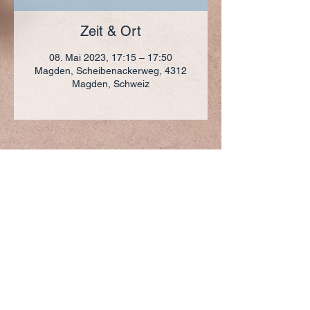
Zeit & Ort
08. Mai 2023, 17:15 – 17:50
Magden, Scheibenackerweg, 4312
Magden, Schweiz
ADRESSE
+41 (0)61 836 95 55
Notfallnummer
+41 (0)79 290 86 27
Hermann Keller-Str. 10
4310 Rheinfelden
sekretariat@pfarrei-rheinfelden.ch
Impressum
Datenschutz
© 2023 Pfarrei Rheinfelden-Magden-Olsberg erstellt
mit
Wix.com