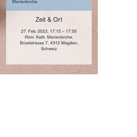
Marienkirche
Zeit & Ort
27. Feb. 2023, 17:15 – 17:50
Röm. Kath. Marienkirche,
Brüelstrasse 7, 4312 Magden,
Schweiz
ADRESSE
+41 (0)61 836 95 55
Notfallnummer
+41 (0)79 290 86 27
Hermann Keller-Str. 10
4310 Rheinfelden
sekretariat@pfarrei-rheinfelden.ch
Impressum
Datenschutz
© 2023 Pfarrei Rheinfelden-Magden-Olsberg erstellt