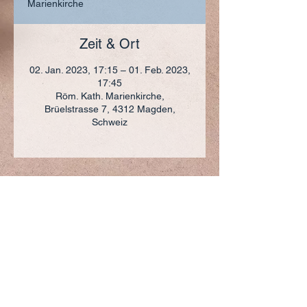
Marienkirche
Zeit & Ort
02. Jan. 2023, 17:15 – 01. Feb. 2023,
17:45
Röm. Kath. Marienkirche,
Brüelstrasse 7, 4312 Magden,
Schweiz
ADRESSE
+41 (0)61 836 95 55
Notfallnummer
+41 (0)79 290 86 27
Hermann Keller-Str. 10
4310 Rheinfelden
sekretariat@pfarrei-rheinfelden.ch
Impressum
Datenschutz