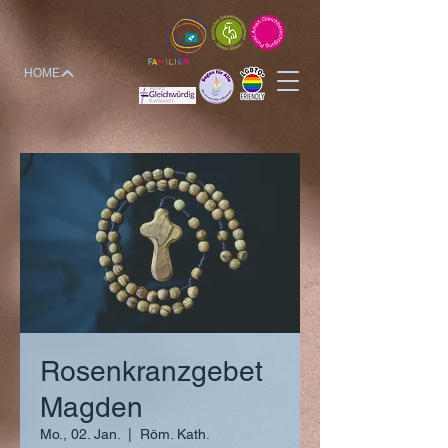
HOME
Rosenkranzgebet
Magden
Mo., 02. Jan.
  |  
Röm. Kath.