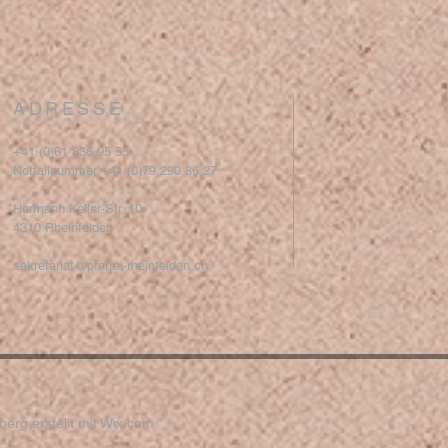
ADRESSE
+41 (0)61 836 95 55
Notfallnummer +41 (0)79 290 86 27
Hermann Keller-Str. 10
4310 Rheinfelden
sekretariat@pfarrei-rheinfelden.ch
erg erstellt mit
Wix.com