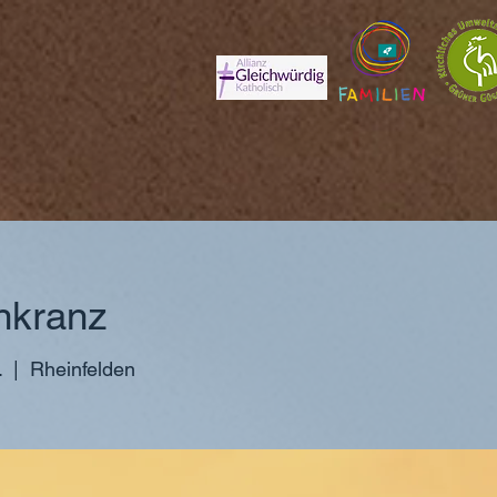
nkranz
.
  |  
Rheinfelden