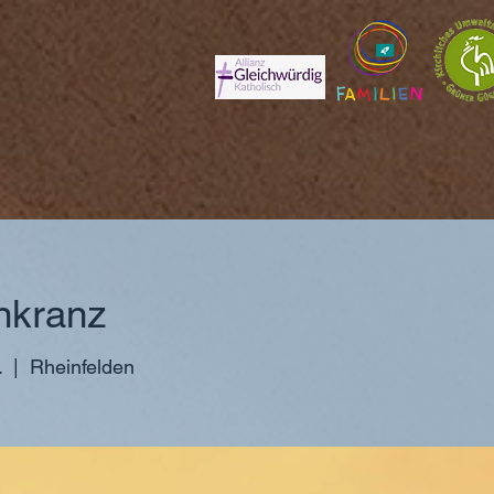
nkranz
.
  |  
Rheinfelden