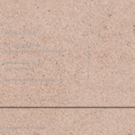
ADRESSE
+41 (0)61 836 95 55
Notfallnummer +41 (0)79 290 86 27
Hermann Keller-Str. 10
4310 Rheinfelden
sekretariat@pfarrei-rheinfelden.ch
erg erstellt mit
Wix.com