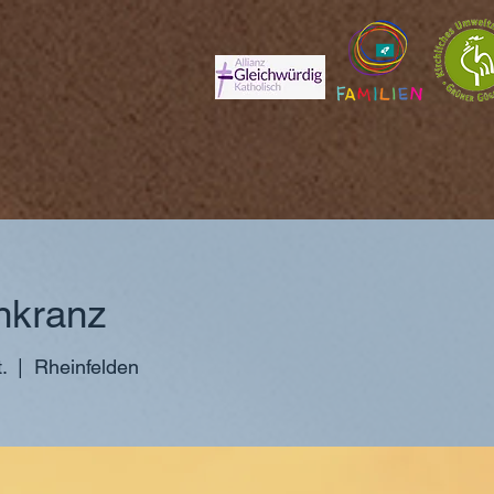
nkranz
.
  |  
Rheinfelden