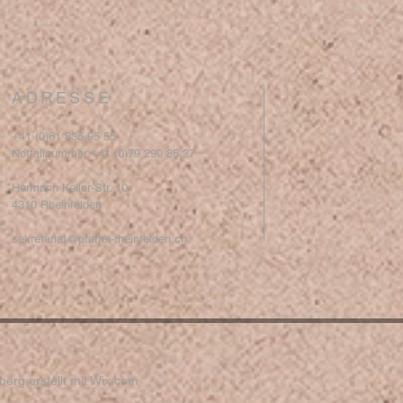
ADRESSE
+41 (0)61 836 95 55
Notfallnummer +41 (0)79 290 86 27
Hermann Keller-Str. 10
4310 Rheinfelden
sekretariat@pfarrei-rheinfelden.ch
erg erstellt mit
Wix.com