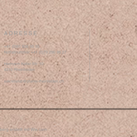
ADRESSE
+41 (0)61 836 95 55
Notfallnummer +41 (0)79 290 86 27
Hermann Keller-Str. 10
4310 Rheinfelden
sekretariat@pfarrei-rheinfelden.ch
erg erstellt mit
Wix.com