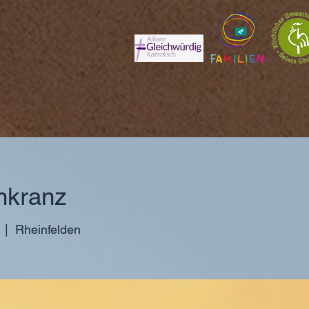
nkranz
  |  
Rheinfelden