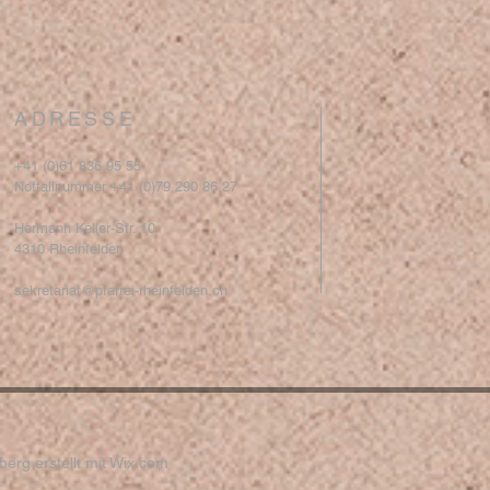
ADRESSE
+41 (0)61 836 95 55
Notfallnummer +41 (0)79 290 86 27
Hermann Keller-Str. 10
4310 Rheinfelden
sekretariat@pfarrei-rheinfelden.ch
erg erstellt mit
Wix.com