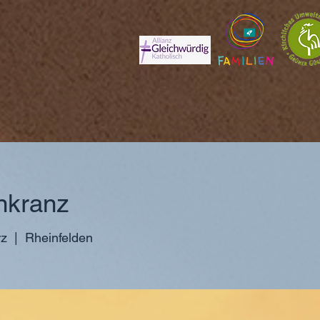
nkranz
rz
  |  
Rheinfelden