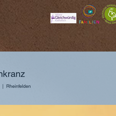
nkranz
  |  
Rheinfelden