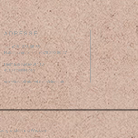
ADRESSE
+41 (0)61 836 95 55
Notfallnummer +41 (0)79 290 86 27
Hermann Keller-Str. 10
4310 Rheinfelden
sekretariat@pfarrei-rheinfelden.ch
erg erstellt mit
Wix.com