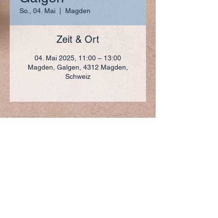
So., 04. Mai
  |  
Magden
Zeit & Ort
04. Mai 2025, 11:00 – 13:00
Magden, Galgen, 4312 Magden,
Schweiz
ADRESSE
+41 (0)61 836 95 55
Notfallnummer
+41 (0)79 290 86 27
Hermann Keller-Str. 10
4310 Rheinfelden
sekretariat@pfarrei-rheinfelden.ch
Impressum
Datenschutz
© 2023 Pfarrei Rheinfelden-Magden-Olsberg erstellt