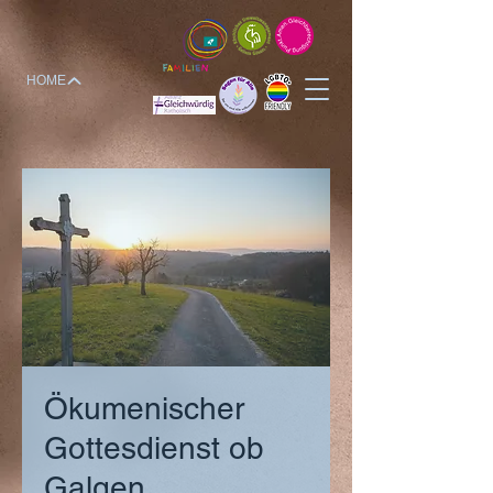
HOME
Ökumenischer
Gottesdienst ob
Galgen