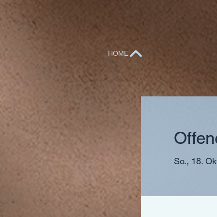
HOME
Offen
So., 18. Ok