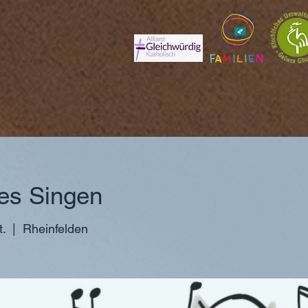
es Singen
t.
  |  
Rheinfelden