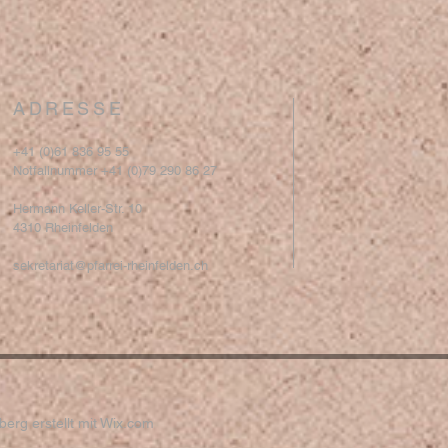
ADRESSE
+41 (0)61 836 95 55
Notfallnummer +41 (0)79 290 86 27
Hermann Keller-Str. 10
4310 Rheinfelden
sekretariat@pfarrei-rheinfelden.ch
erg erstellt mit
Wix.com