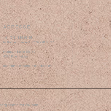
ADRESSE
+41 (0)61 836 95 55
Notfallnummer +41 (0)79 290 86 27
Hermann Keller-Str. 10
4310 Rheinfelden
sekretariat@pfarrei-rheinfelden.ch
erg erstellt mit
Wix.com