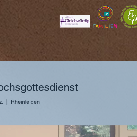
ochsgottesdienst
z.
  |  
Rheinfelden