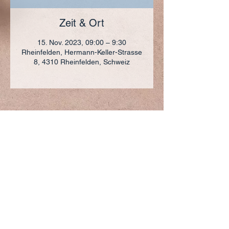
Zeit & Ort
15. Nov. 2023, 09:00 – 9:30
Rheinfelden, Hermann-Keller-Strasse
8, 4310 Rheinfelden, Schweiz
ADRESSE
+41 (0)61 836 95 55
Notfallnummer
+41 (0)79 290 86 27
Hermann Keller-Str. 10
4310 Rheinfelden
sekretariat@pfarrei-rheinfelden.ch
Impressum
Datenschutz
© 2023 Pfarrei Rheinfelden-Magden-Olsberg erstellt
mit
Wix.com